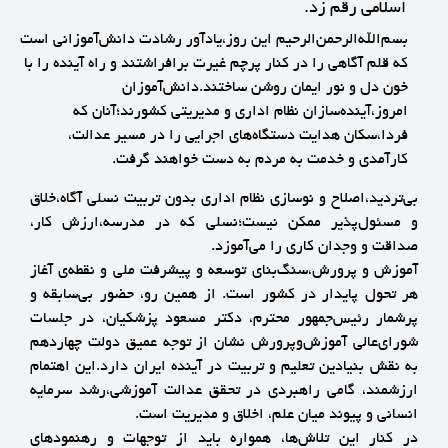
اسلامی رقم زد.
بسم‌الله‌الرحمن‌الرحیم این روز،یادآور رشادت دانش‌آموزانی است
که قلم آگاهی را در کنار پرچم غیرت برافراشتند و راه آینده را با
خون دل و نور ایمان روشن ساختند.دانش‌آموزان
امروز،آینده‌سازان نظام اداری و مدیریتی کشورند؛آنان که
فردا،سکان هدایت دستگاه‌های اجرایی را در مسیر عدالت،
کارآمدی و خدمت به مردم به دست خواهند گرفت.
بی‌تردید،اصلاح و نوسازی نظام اداری بدون تربیت نسلی آگاه،خلاق
و مسئول‌پذیر ممکن نیست؛نسلی که در مدرسه،ارزش کار،
صداقت و وجدان کاری را می‌آموزد.
آموزش‌ و پرورش،سنگ‌بنای توسعه و پیشرفت ملی و نقطه‌ی آغاز
هر تحول پایدار در کشور است. از همین رو، حضور بی‌سابقه و
پرشمار رئیس‌جمهور محترم، دکتر مسعود پزشکیان، در جلسات
شورای‌عالی آموزش‌وپرورش نشان از توجه عمیق دولت چهاردهم
به نقش بنیادین تعلیم و تربیت در آینده ایران دارد.این اهتمام
ارزشمند، گامی راهبردی در تحقق عدالت آموزشی،رشد سرمایه
انسانی و پیوند میان علم، اخلاق و مدیریت است.
در کنار این تلاش‌ها، همواره باید از توجهات و رهنمودهای