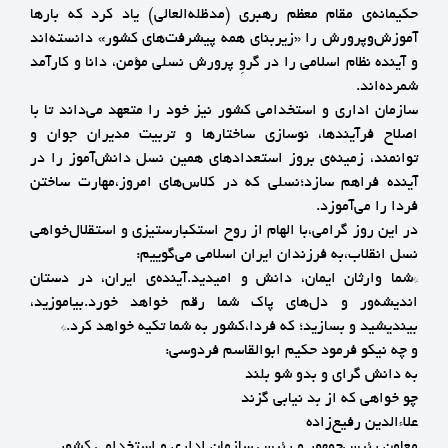
حکیمانه‌ی مقام معظم رهبری (مدظله‌العالی) یاد کرد که بارها
آموزش‌وپرورش را «زیربنای همه پیشرفت‌های کشور» دانسته‌اند
و آینده نظام اسلامی را در گروِ پرورش نسلی مؤمن، دانا و کارآمد
شمرده‌اند.
سازمان اداری و استخدامی کشور نیز خود را متعهد می‌داند تا با
اصلاح فرآیندها، نوسازی ساختارها و تربیت مدیران جوان و
توانمند، زمینه‌ی بروز استعدادهای همین نسل دانش‌آموز را در
آینده فراهم سازد؛نسلی که در کلاس‌های امروز،مهارت ساختن
فردا را می‌آموزد.
در این روز گرامی،با الهام از روح استکبارستیزی و استقلال‌خواهی
نسل انقلاب،به فرزندان ایران اسلامی می‌گوییم:
*شما وارثان ایمان، دانش و امیدید.آینده‌ی ایران، در دستان
اندیشه‌ور و دل‌های پاک شما رقم خواهد خورد.بیاموزید،
بیندیشید و بسازید؛ که فردا،کشور به شما تکیه خواهد کرد.*
و چه نیکو فرمود حکیم ابوالقاسم فردوسی:
به دانش گرای و بدو شو بلند
چو خواهی که از بد نیابی گزند
علاءالدین رفیع‌زاده
معاون رئیس‌جمهور و رئیس سازمان اداری و استخدامی کشور