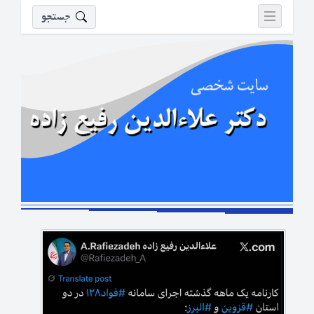
جستجو