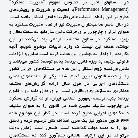
در سالهاي اخير در خصوص مفهوم "مديريت عملكرد"
(Performance Management)، اهميت و ضرورت و رويكردهاي
مطرح در اين رابطه، ادبيات علمي تقريبا جامعي انتشار يافته است.
در حال حاضر صاحب‌نظران مديريت نيز از نظام مديريت عملكرد به
عنوان ابزار و چارچوبي براي حركت دادن سازمانها به سمت تعالي و
بهبود عملكرد در سطوح مختلف سازماني ياد مي‌كنند.در اين
نوشته، هدف اين نيست كه وارد ادبيات موضوع شويم، آنچه
نگارنده را وادار به نوشتن اين مطلب كرده است مباني و الزامات
قانوني مرتبط، به ويژه قانون برنامه پنجم توسعه كشور مي‌باشد و
تلاش مي‌كنيم لزوم استقرار اين نظام در دستگاه‌هاي اجرايي كشور
را از جنبه قانوني تبيين كنيم. شايد يكي از دغدغه‌هاي اصلي
دستگاه‌هاي اجرايي در طول سال ارائه گزارش‌هاي مختلف
عملكردي به سازمان‌هاي نظارتي است، براي مثال ماده 213 قانون
برنامه پنجم توسعه جمهوري اسلامي ايران، ارائه گزارش عملكرد
در چارچوب تكاليف تعيين شده در قانون را به عنوان تكليف
دستگاه‌هاي اجرايي مطرح كرده است، در كنار اين موضوع ماده
234 قانون مذكور نيز يك سري اهداف كلان ترسيم كرده و تحقق
آنها را به عهده دولت گذاشته است. طبيعي است، زماني دولت
مي‌تواند در اين ارتباط اطلاعاتي جمع‌آوري كند كه دستگاه‌هاي