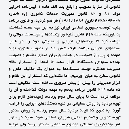
قانوني آن نيز با تصويب و ابلاغ بند الف ماده 1 آيين‌نامه اجرايي
مواد 81 و 82 قانون مديريت خدمات كشوري (به شماره
4225/44327 تاريخ 14/1/1389) فراهم گرديد. و قانون برنامه
پنجم توسعه جمهوري اسلامي ايران نيز به اين مهم صحه گذاشت،
به طوريكه ماده 217 قانون كليه وزارتخانه‌ها و موسسات دولتي را
موظف كرد تا برنامه‌هاي اجرايي و عملياتي خود را در قالب
بسته‌هاي اجرايي برنامه ظرف شش ماه از تصويب قانون، تهيه
نموده و پس از تصويب در هيات وزيران مبناي تنظيم و تصويب
بودجه سنواتي دستگاه‌ها قرار دهد. تا اينجا از استقرار نظام
مديريت عملكرد توسط دستگاه‌ها به عنوان يك تكليف علمي و
قانوني سخن به ميان آورديم. اما نكته‌ايي كه استقرار اين نظام و
ابزار مديريتي را بيش از پيش ضروري ساخته است، تكليفي است
كه ماده 219 قانون برنامه پنجم به عهده دولت گذاشته و آن را
موظف كرده است تا پايان سال دوم برنامه، زمينه‌هاي لازم براي
تهيه بودجه به روش ‌عملياتي در كليه دستگاه‌هاي اجرايي را فراهم
آورد، به نحوي كه لايحه بودجه سال سوم برنامه به روش مذكور
تهيه، تدوين و تقديم مجلس شوراي اسلامي شود. شايد در ظاهر
امر بودجه‌ريزي عملياتي موضوع ساده‌ايي به نظر برسد ولي مرتبط