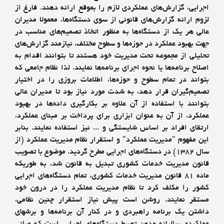
اجرايي، گزارش‌هاي عملكردي لازم را بموقع ‌ارائه دهند. فارغ از
لزوم ارائه گزارش‌هاي قانوني از سوي دستگاه‌ها، معمولا مديران
عالي هر يك از دستگاه‌ها به منظور اتخاذ تصميم‌هاي مناسب در
جهت بهبود عملكرد در حوزه‌ها و سطوح مختلف، نيازمند گزارش‌هاي
تحليلي از مجموعه تحت مديريت خود هستند تا بتوانند اقدام به
اصلاح برنامه‌ها يا نحوه اجراي برنامه‌ها نمايند. لذا نظام جامعي كه
بتواند در تمام سطوح و حوزه‌ها، اطلاعات بروزي را در اختيار
تصميم‌گيران قرار دهد، به شدت مورد نياز بود تا مديران عالي
بتوانند با استفاده از آن علاوه بر بكارگيري داده‌ها در بهبود
عملكرد، از آن به عنوان ابزاري براي پرداخت بر مبناي عملكرد،
ارتقاي افراد بر اساس شايستگي و ... نيز استفاده نمايند. بنابر
اين مفهوم "مديريت عملكرد" و استقرار نظام مديريت عملكرد (از
سال 1382) در دستگاه‌هاي اجرايي مطرح گرديد. موضوع با تصويب
قانون مديريت خدمات كشوري تبديل به قانون شد، به طوريكه
ماده 81 قانون مديريت خدمات كشوري، تمام دستگاه‌هاي اجرايي
كشور را مكلف كرد تا نظام مديريت عملكرد را در درون خود
مستقر نمايند. روشن است پيش نياز استقرار چنين نظامي،
داشتن يك برنامه راهبردي و در كنار آن برنامه‌ها و برشهاي
عملكردي ساليانه مدون توسط دستگاه‌هاي اجرايي است كه مباني