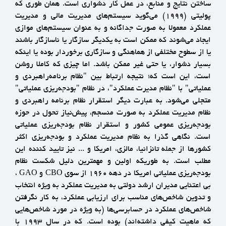
ساختن نتايج و منابع، در عمل كار دشواري است. همان طوري كه
پوليتي (1999) مي‌گويد سيستم‌هاي مديريت مالي و مديريت
عملكرد معمولا به صورت جداگانه و به عنوان سيستم‌هاي موازي
ايجاد مي‌شوند كه ممكن است به يكديگر سازگار يا ناسازگار باشند
يا از سطوح مختلفي از هماهنگي و سازگاري برخوردار بوده يا اينكه
بسيار دشوار، يا حتي غير ممكن باشد. اما چيزي كه كاملا روشن
است، اين است كه؛ نتيجه ارتباط بين "نظام برنامه‌راهبردي و
عملياتي" با "نظام مديرت عملكرد"، در نظام "بودجه‌ريزي عملياتي"
متجلي مي‌شود. به عبارت ديگر استقرار نظام برنامه راهبردي و
نظام مديريت عملكرد به صورت منسجم، پيش‌نياز تحول در حوزه
بودجه‌ريزي عمومي كشور و استقرار نظام بودجه‌ريزي عملياتي
است. نگاهي گذرا به نظام مديريت عملكرد و بودجه‌ريزي اكثر
كشورها از جمله تانزانيا، مالزي، امريكا و ... نيز تاييد كننده اين
مطلب است. به طوريكه اولين و مهمترين دليل شكست نظام
بودجه‌ريزي عملياتي امريكا در دهه 1960 از سوي CBO و GAO ،
بي اعتنايي مديران ارشد دولتي به مديريت عملكرد به ويژه انتخاب
و تدوين شاخص‌هاي مناسب براي ارزيابي عملكرد، به كار نگرفتن
شاخص‌هاي عملكرد در حسابرسي‌ها (به ويژه در مورد شاخص‌هايي
كه ماهيت كيفي داشته‌اند) بوده است. كه در سال 1993 با