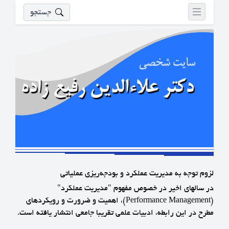
جستجو
لزوم توجه به مديريت عملكرد و بودجه‌ريزي عملياتي
در سالهاي اخير در خصوص مفهوم "مديريت عملكرد"
(Performance Management)، اهميت و ضرورت و رويكردهاي
مطرح در اين رابطه، ادبيات علمي تقريبا جامعي انتشار يافته است.