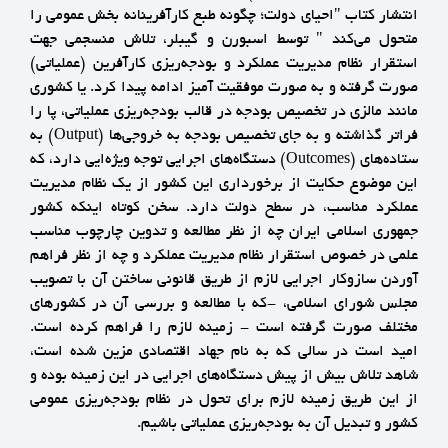
انتشار كتاب "احياي دولت؛ چگونه طبع كارآفرينانه بخش عمومي را
متحول مي‌كند " توسط اسبورن و گيبلر، تلاش منسجمي جهت
استقرار نظام مديريت عملكرد و بودجه‌ريزي كارآفرين (عملياتي)
صورت گرفته و به صورت موفقيت آميز ادامه پيدا كرد. يا كشوري
مانند مالزي در تخصيص بودجه در قالب بودجه‌ريزي عملياتي، پا را
فراتر گذاشته و به جاي تخصيص بودجه به خروجي‌ها (Output) به
ستاده‌هاي (Outcomes) دستگاه‌هاي اجرايي توجه ويژه‌ايي دارد، كه
اين موضوع حكايت از برخورداري اين كشور از يك نظام مديريت
عملكرد مناسب، در سطح دولت دارد. سخن كوتاه اينكه كشور
جمهوري اسلامي ايران چه از نظر مطالعه و تدوين چارچوب مناسب
علمي در خصوص استقرار نظام مديريت عملكرد و چه از نظر فراهم
آوردن سازوكار اجرايي لازم از طريق قانوني ساختن آن با تصويب
مجلس شوراي اسلامي، -كه با مطالعه و بررسي آن در كشورهاي
مختلف صورت گرفته است - زمينه لازم را فراهم كرده است.
اميد است در سالي كه به نام جهاد اقتصادي مزين شده است،
شاهد تلاش بيش از پيش دستگاه‌هاي اجرايي در اين زمينه بوده و
از اين طريق زمينه‌ لازم براي تحول در نظام بودجه‌ريزي عمومي
كشور و تبديل آن به بودجه‌ريزي عملياتي باشيم.