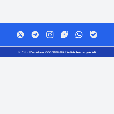
کلیه حقوق این سایت متعلق به
www.rafiezadeh.ir
می باشد. 1405 - 1392©