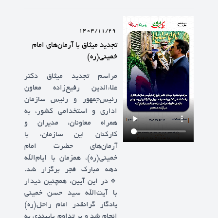
1404/11/29
تجدید میثاق با آرمان‌های امام
خمینی(ره)
مراسم تجدید میثاق دکتر
علاءالدین رفیع‌زاده معاون
رئیس‌جمهور و رئیس سازمان
اداری و استخدامی کشور، به
همراه معاونان، مدیران و
کارکنان این سازمان، با
آرمان‌های حضرت امام
خمینی(ره)، همزمان با ایام‌الله
دهه مبارک فجر برگزار شد.
🔹️در این آیین، همچنین دیدار
با آیت‌الله سید حسن خمینی
یادگار گرانقدر امام راحل(ره)
انجام شد و بر تداوم پایبندی به