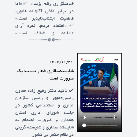
خدمتگزاری رقم بزند.» ✅️«اما
در برابر نقض آگاهانه قانون،
قاطعیت اجتناب‌ناپذیر است.»
✅️«اعتماد مردم، ثمره آرای
عادلانه و شفاف است.»
┄┄┄┄┅━✵✵━┅┄┄┄┄
1404/11/29
شایسته‌سالاری شعار نیست؛ یک
ضرورت است
✔️ تأکید دکتر رفیع زاده معاون
رئیس‌جمهور و رئیس سازمان
اداری و استخدامی کشور در
جلسه شورای اداری استان
همدان بر ضرورت اهتمام به
شایسته سالاری و شایسته گزینی
در نظام حکمرانی کشور