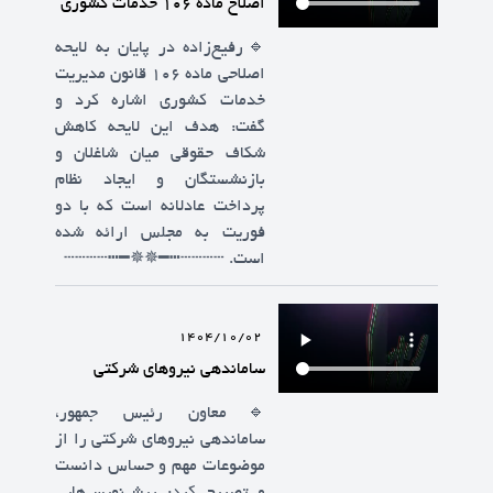
اصلاح ماده ۱۰۶ خدمات کشوری
🔹️رفیع‌زاده در پایان به لایحه
اصلاحی ماده ۱۰۶ قانون مدیریت
خدمات کشوری اشاره کرد و
گفت: هدف این لایحه کاهش
شکاف حقوقی میان شاغلان و
بازنشستگان و ایجاد نظام
پرداخت عادلانه است که با دو
فوریت به مجلس ارائه شده
است. ┄┄┄┄┅━✵✵━┅┄┄┄┄
1404/10/02
ساماندهی نیروهای شرکتی
🔹️معاون رئیس جمهور،
ساماندهی نیروهای شرکتی را از
موضوعات مهم و حساس دانست
و تصریح کرد: پیش‌نویس‌هایی