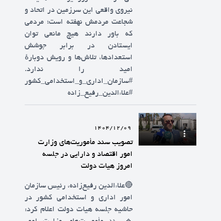
نیروی واقعی این سرزمین در اتحاد و
شجاعت مردمش نهفته است؛ مردمی
که باور دارند هیچ مانعی توان
ایستادن در برابر جوشش
استعدادها، تلاش‌ها و رویش دوبارهٔ
امید را ندارد.
#سازمان_اداری_و_استخدامی_کشور
#علاءالدین_رفیع_زاده
1404/12/09
تصویب سند مأموریت‌های وزارت
امور اقتصاد و دارایی در جلسه
امروز هیات دولت
🔴علاءالدین رفیع‌زاده، رئیس سازمان
امور اداری و استخدامی کشور در
حاشیه جلسه هیات دولت اعلام کرد: