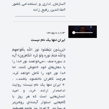
#سازمان_اداری_و_استخدامی_کشور
#علاءالدین_رفیع_زاده
....................................................
1405/01/13
ایران تنها یک نام نیست
﴿يُرِيدُونَ لِيُطْفِئُوا نُورَ اللَّهِ بِأَفْوَاهِهِمْ
وَاللَّهُ مُتِمُّ نُورِهِ وَلَوْ كَرِهَ الْكَافِرُونَ﴾ آیه
۸ سوره صف *«می‌خواهند نور خدا را
با دهان‌های خود خاموش کنند، اما
خدا نور خود را کامل خواهد کرد،
هرچند کافران ناخشنود باشند.» *
🔹️ایران تنها یک نام نیست؛ روایت
ادامه‌دار اراده، خرد، و امید
انسان‌هایی است که هر روز با
گام‌هایی استوار آینده‌ای روشن‌تر
می‌سازند. 🔹️امروز نیز مانند همیشه،