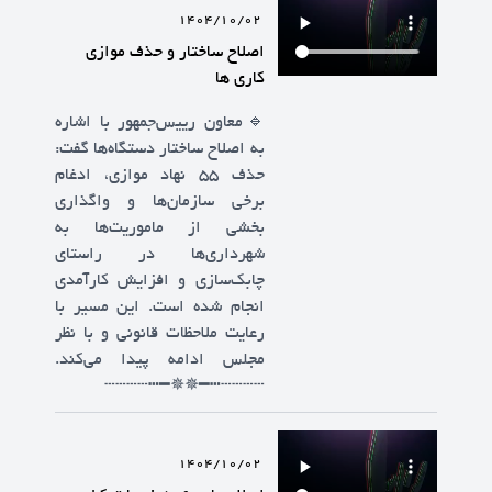
1404/10/02
اصلاح ساختار و حذف موازی‌
کاری ها
🔹️معاون رییس‌جمهور با اشاره
به اصلاح ساختار دستگاه‌ها گفت:
حذف ۵۵ نهاد موازی، ادغام
برخی سازمان‌ها و واگذاری
بخشی از ماموریت‌ها به
شهرداری‌ها در راستای
چابک‌سازی و افزایش کارآمدی
انجام شده است. این مسیر با
رعایت ملاحظات قانونی و با نظر
مجلس ادامه پیدا می‌کند.
┄┄┄┄┅━✵✵━┅┄┄┄┄
1404/10/02