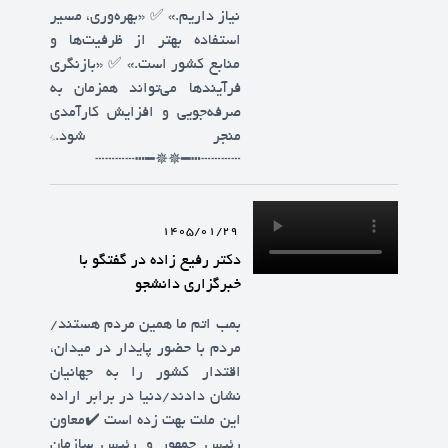
نیاز داریم.» ✅️ «بهره‌وری، مسیر
استفاده بهتر از ظرفیت‌ها و
منابع کشور است.» ✅️ «بازنگری
فرآیندها می‌تواند همزمان به
صرفه‌جویی و افزایش کارآمدی
منجر شود.*
┄┄┄┄┅━✵✵━┅┄┄┄┄
1405/01/29
دکتر رفیع ‌زاده در گفتگو با
خبرگزاری دانشجو
بمب اتم ما همین مردم هستند/
مردم با حضور پایدار در میدان،
اقتدار کشور را به جهانیان
نشان دادند/دنیا در برابر اراده
این ملت بهت زده است ✔️معاون
رئیس جمهور و رئیس سازمان