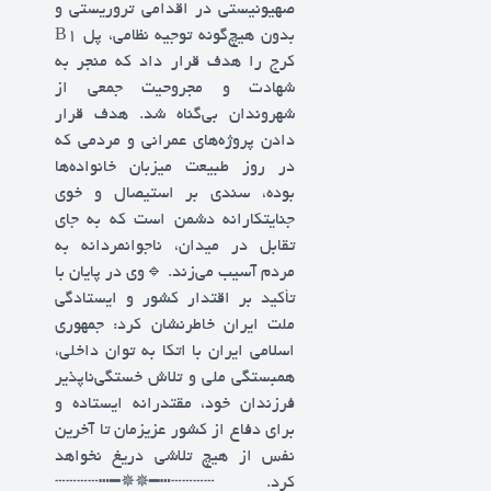
صهیونیستی در اقدامی تروریستی و
بدون هیچ‌گونه توجیه نظامی، پل B1
کرج را هدف قرار داد که منجر به
شهادت و مجروحیت جمعی از
شهروندان بی‌گناه شد. هدف قرار
دادن پروژه‌های عمرانی و مردمی که
در روز طبیعت میزبان خانواده‌ها
بوده، سندی بر استیصال و خوی
جنایتکارانه دشمن است که به جای
تقابل در میدان، ناجوانمردانه به
مردم آسیب می‌زند. 🔹️وی در پایان با
تأکید بر اقتدار کشور و ایستادگی
ملت ایران خاطرنشان کرد: جمهوری
اسلامی ایران با اتکا به توان داخلی،
همبستگی ملی و تلاش خستگی‌ناپذیر
فرزندان خود، مقتدرانه ایستاده و
برای دفاع از کشور عزیزمان تا آخرین
نفس از هیچ تلاشی دریغ نخواهد
کرد. ┄┄┄┄┅━✵✵━┅┄┄┄┄