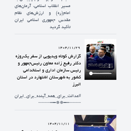
مسیر انقلاب اسلامی، آرمان‌های
امام(ره) و ارزش‌های نظام
مقدس جمهوری اسلامی ایران
تأکید گردید
1404/11/29
گزارش کوتاه ویدیویی از سفر یک‌روزه
دکتر رفیع زاده معاون رئیس‌جمهور و
رئیس سازمان اداری و استخدامی
کشور به شهرستان اشتهارد در استان
البرز
#عدالت_برای_همه_آینده_برای_ایران
┄┄┄┄┅━✵✵━┅┄┄┄┄
1404/11/11